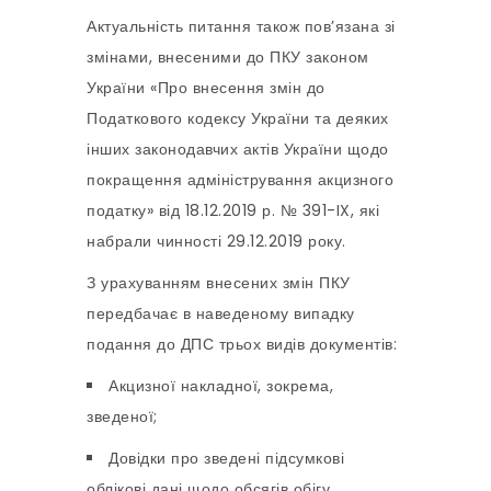
Актуальність питання також пов’язана зі
змінами, внесеними до ПКУ законом
України «Про внесення змін до
Податкового кодексу України та деяких
інших законодавчих актів України щодо
покращення адміністрування акцизного
податку» від 18.12.2019 р. № 391-IX, які
набрали чинності 29.12.2019 року.
З урахуванням внесених змін ПКУ
передбачає в наведеному випадку
подання до ДПС трьох видів документів:
Акцизної накладної, зокрема,
зведеної;
Довідки про зведені підсумкові
облікові дані щодо обсягів обігу