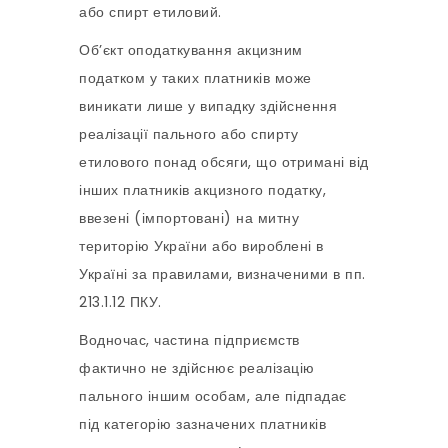
або спирт етиловий.
Об’єкт оподаткування акцизним
податком у таких платників може
виникати лише у випадку здійснення
реалізації пального або спирту
етилового понад обсяги, що отримані від
інших платників акцизного податку,
ввезені (імпортовані) на митну
територію України або вироблені в
Україні за правилами, визначеними в пп.
213.1.12 ПКУ.
Водночас, частина підприємств
фактично не здійснює реалізацію
пального іншим особам, але підпадає
під категорію зазначених платників