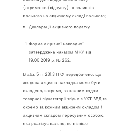
(отримання/відпуску) та залишків
пального на акцизному складі пального;
Декларації акцизного податку.
Форма акцизної накладної
затверджена наказом МФУ від
19.06.2019 р. № 262.
В абз. 5 п. 231.3 ПКУ передбачено, що
зведена акцизна накладна може бути
складена, зокрема, за кожним кодом
товарної підкатегорії згідно з УКТ ЗЕД та
окремо за кожним акцизним складом /
акцизним складом пересувним особою,
яка реалізує пальне, не пізніше