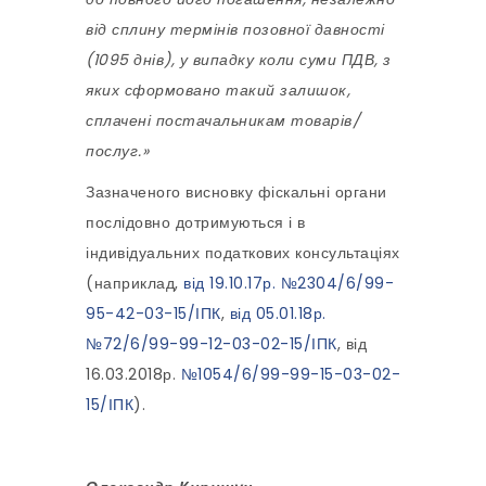
від сплину термінів позовної давності
(1095 днів), у випадку коли суми ПДВ, з
яких сформовано такий залишок,
сплачені постачальникам товарів/
послуг.»
Зазначеного висновку фіскальні органи
послідовно дотримуються і в
індивідуальних податкових консультаціях
(наприклад,
від 19.10.17р. №2304/6/99-
95-42-03-15/ІПК
,
від 05.01.18р.
№72/6/99-99-12-03-02-15/ІПК
, від
16.03.2018р.
№1054/6/99-99-15-03-02-
15/ІПК
).