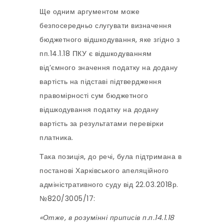
Ще одним аргументом може
безпосередньо слугувати визначення
бюджетного відшкодування, яке згідно з
пп.14.1.18 ПКУ є відшкодуванням
від’ємного значення податку на додану
вартість на підставі підтвердження
правомірності сум бюджетного
відшкодування податку на додану
вартість за результатами перевірки
платника.
Така позиція, до речі, була підтримана в
постанові Харківського апеляційного
адміністративного суду від 22.03.2018р.
№820/3005/17:
«Отже, в розумінні приписів п.п.14.1.18