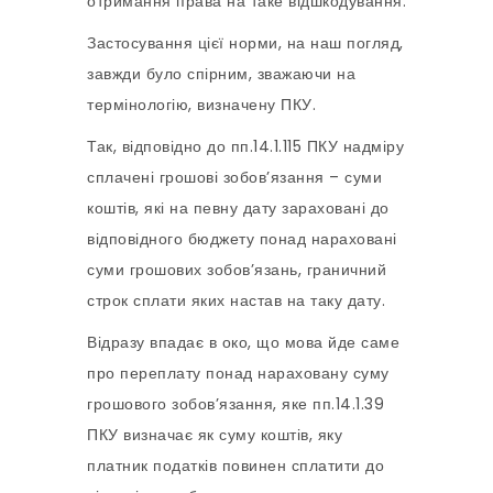
отримання права на таке відшкодування.
Застосування цієї норми, на наш погляд,
завжди було спірним, зважаючи на
термінологію, визначену ПКУ.
Так, відповідно до пп.14.1.115 ПКУ надміру
сплачені грошові зобов’язання – суми
коштів, які на певну дату зараховані до
відповідного бюджету понад нараховані
суми грошових зобов’язань, граничний
строк сплати яких настав на таку дату.
Відразу впадає в око, що мова йде саме
про переплату понад нараховану суму
грошового зобов’язання, яке пп.14.1.39
ПКУ визначає як суму коштів, яку
платник податків повинен сплатити до