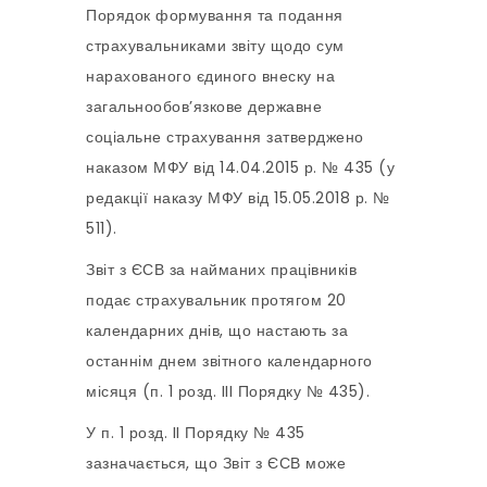
Порядок формування та подання
страхувальниками звіту щодо сум
нарахованого єдиного внеску на
загальнообов’язкове державне
соціальне страхування затверджено
наказом МФУ від 14.04.2015 р. № 435 (у
редакції наказу МФУ від 15.05.2018 р. №
511).
Звіт з ЄСВ за найманих працівників
подає страхувальник протягом 20
календарних днів, що настають за
останнім днем звітного календарного
місяця (п. 1 розд. III Порядку № 435).
У п. 1 розд. II Порядку № 435
зазначається, що Звіт з ЄСВ може