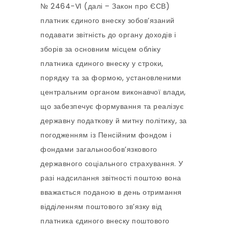
№ 2464-VI (далі – Закон про ЄСВ)
платник єдиного внеску зобов’язаний
подавати звітність до органу доходів і
зборів за основним місцем обліку
платника єдиного внеску у строки,
порядку та за формою, установленими
центральним органом виконавчої влади,
що забезпечує формування та реалізує
державну податкову й митну політику, за
погодженням із Пенсійним фондом і
фондами загальнообов’язкового
державного соціального страхування. У
разі надсилання звітності поштою вона
вважається поданою в день отримання
відділенням поштового зв’язку від
платника єдиного внеску поштового