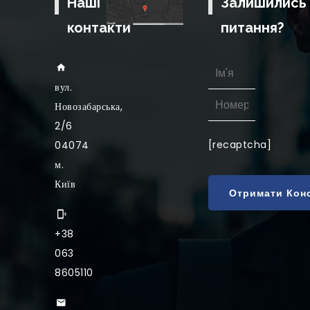
Наші
Залишились
контакти
питання?
вул
.
Новозабарська,
2/6
[recaptcha]
04074
м.
Київ
+38
063
8605110