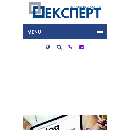
MENU
Щодо обмеження
операційного дня для
цілей реєстрації
податкових накладних