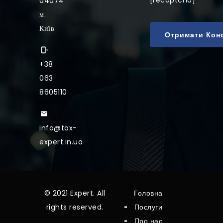
[recaptcha]
04074
м.
Київ
+38
063
8605110
info@tax-
expert.in.ua
© 2021 Expert. All
Головна
rights reserved.
Послуги
Про нас