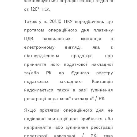
застосовуються штрафні санкції згідно зі
1
ст. 120
ПКУ.
Також у п. 201.10 ПКУ передбачено, що
протягом операційного дня платнику
ПДВ надсилається квитанція в
електронному вигляді, яка є
підтвердженням продавцю про
прийняття його податкової накладної
та/або РК до Єдиного реєстру
податкових накладних. Квитанція
надсилається також в разі зупинення
реєстрації податкової накладної / РК.
Якщо протягом операційного дня не
надіслано квитанції про прийняття або
неприйняття, або зупинення реєстрації
податкової накладної / РК, така