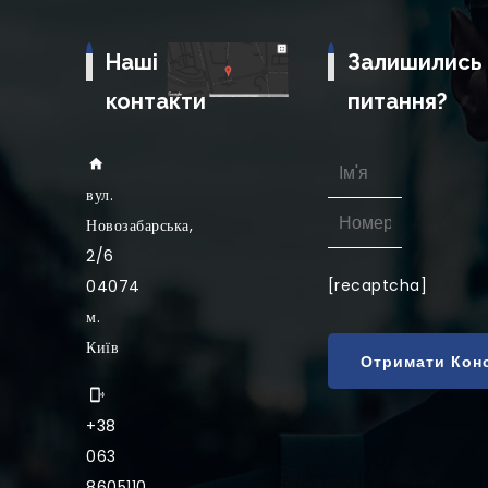
Наші
Залишились
контакти
питання?
вул
.
Новозабарська,
2/6
[recaptcha]
04074
м.
Київ
+38
063
8605110