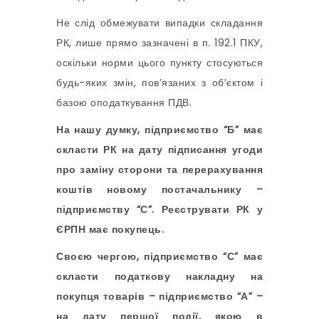
Не слід обмежувати випадки складання
РК, лише прямо зазначені в п. 192.1 ПКУ,
оскільки норми цього пункту стосуються
будь-яких змін, пов’язаних з об’єктом і
базою оподаткування ПДВ.
На нашу думку, підприємство “Б” має
скласти РК на дату підписання угоди
про заміну сторони та перерахування
коштів новому постачальнику –
підприємству “С”. Реєструвати РК у
ЄРПН має покупець.
Своєю чергою, підприємство “С” має
скласти податкову накладну на
покупця товарів – підприємство “А” –
на дату першої події, якою в