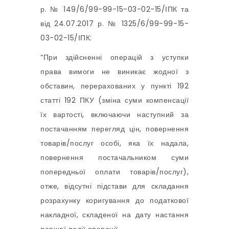
р. № 149/6/99-99-15-03-02-15/ІПК та
від 24.07.2017 р. № 1325/6/99-99-15-
03-02-15/ІПК:
“При здійсненні операцій з уступки
права вимоги не виникає жодної з
обставин, перерахованих у пункті 192
статті 192 ПКУ (зміна суми компенсації
їх вартості, включаючи наступний за
постачанням перегляд цін, повернення
товарів/послуг особі, яка їх надала,
повернення постачальником суми
попередньої оплати товарів/послуг),
отже, відсутні підстави для складання
розрахунку коригування до податкової
накладної, складеної на дату настання