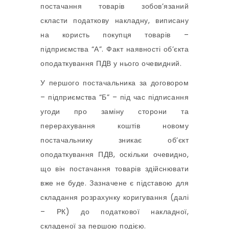
постачання товарів зобов’язаний
скласти податкову накладну, виписану
на користь покупця товарів –
підприємства “А”. Факт наявності об’єкта
оподаткування ПДВ у нього очевидний.
У першого постачальника за договором
– підприємства “Б” – під час підписання
угоди про заміну сторони та
перерахування коштів новому
постачальнику зникає об’єкт
оподаткування ПДВ, оскільки очевидно,
що він постачання товарів здійснювати
вже не буде. Зазначене є підставою для
складання розрахунку коригування (далі
– РК) до податкової накладної,
складеної за першою подією.