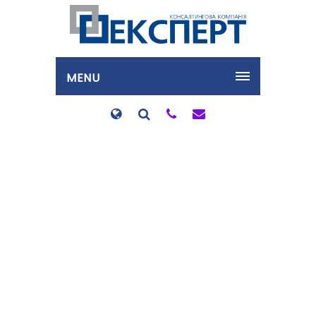
MENU
Помилкова позначка у
полі “зведена
податкова накладна” і
право покупця на
податковий кредит з
ПДВ