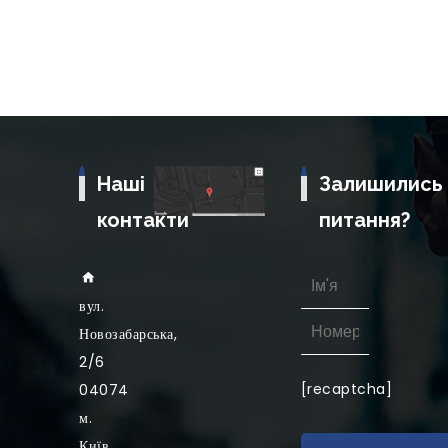
Наші
Залишились
контакти
питання?
вул
.
Новозабарська,
2/6
[recaptcha]
04074
м.
Київ